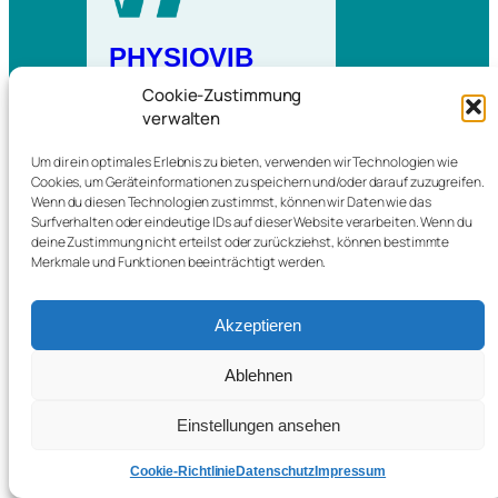
PHYSIOVIB
Cookie-Zustimmung
Ihre Physiotherapie in Vilsbiburg
verwalten
Um dir ein optimales Erlebnis zu bieten, verwenden wir Technologien wie
Cookies, um Geräteinformationen zu speichern und/oder darauf zuzugreifen.
Login
Wenn du diesen Technologien zustimmst, können wir Daten wie das
Datenschutz
Surfverhalten oder eindeutige IDs auf dieser Website verarbeiten. Wenn du
Impressum
deine Zustimmung nicht erteilst oder zurückziehst, können bestimmte
Merkmale und Funktionen beeinträchtigt werden.
Akzeptieren
Ablehnen
Einstellungen ansehen
Cookie-Richtlinie
Datenschutz
Impressum