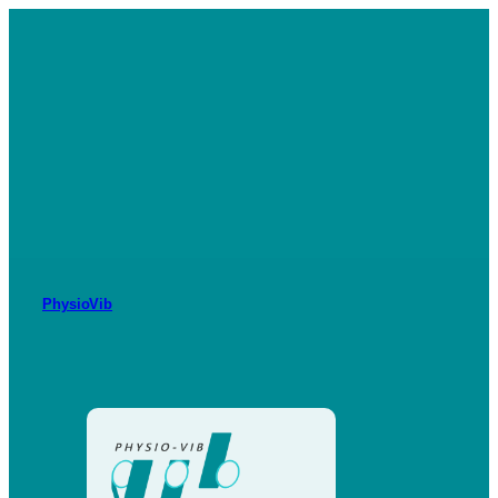
PhysioVib